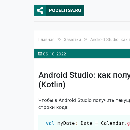
PODELITSA.RU
Главная
Заметки
Android Studio: как
06-10-2022
Android Studio: как по
(Kotlin)
Чтобы в Android Studio получить текущ
строки кода:
val
 myDate
:
 Date 
=
 Calendar
.
g