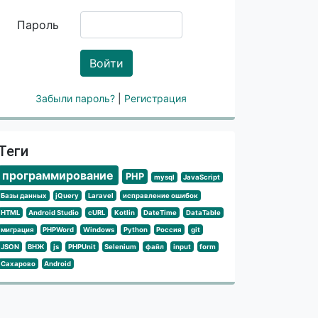
Пароль
Войти
Забыли пароль?
|
Регистрация
Теги
программирование
PHP
mysql
JavaScript
Базы данных
jQuery
Laravel
исправление ошибок
HTML
Android Studio
cURL
Kotlin
DateTime
DataTable
миграция
PHPWord
Windows
Python
Россия
git
JSON
ВНЖ
js
PHPUnit
Selenium
файл
input
form
Сахарово
Android