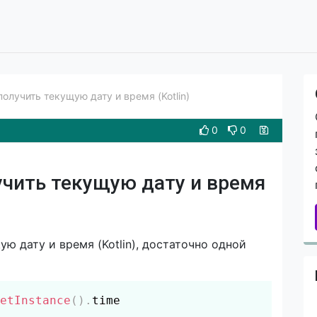
 получить текущую дату и время (Kotlin)
0
0
лучить текущую дату и время
ую дату и время (Kotlin), достаточно одной
Скопировать
etInstance
(
)
.
time