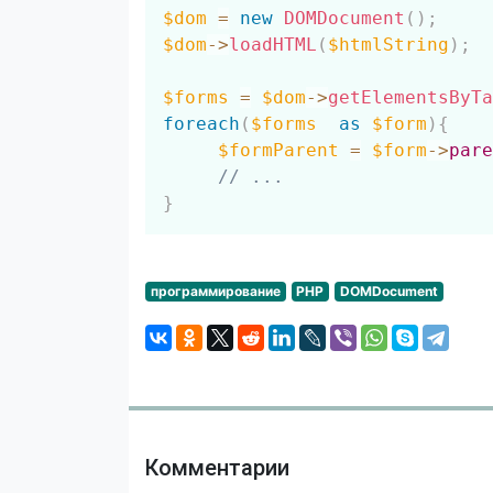
$dom
=
new
DOMDocument
(
)
;
$dom
->
loadHTML
(
$htmlString
)
;
$forms
=
$dom
->
getElementsByTa
foreach
(
$forms
as
$form
)
{
$formParent
=
$form
->
pare
// ...
}
программирование
PHP
DOMDocument
Комментарии