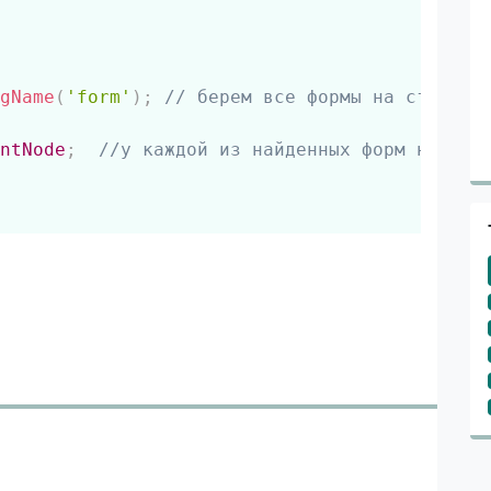
Скопировать
gName
(
'form'
)
;
// берем все формы на страниц
ntNode
;
//у каждой из найденных форм находи