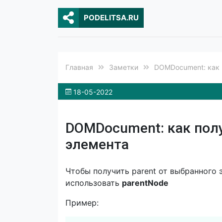
PODELITSA.RU
Главная
Заметки
DOMDocument: как п
18-05-2022
DOMDocument: как полу
элемента
Чтобы получить parent от выбранного
использовать
parentNode
Пример: