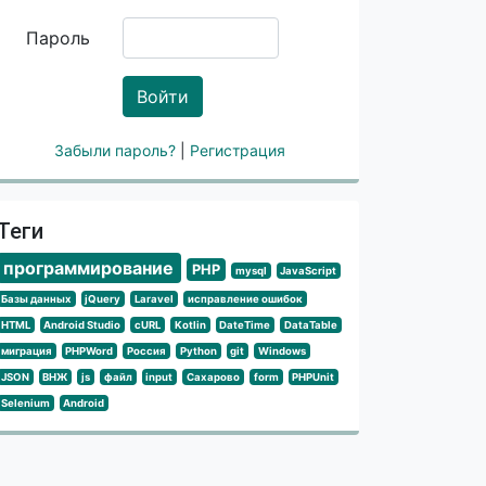
Пароль
е
Войти
м parent
Забыли пароль?
|
Регистрация
Теги
программирование
PHP
mysql
JavaScript
Базы данных
jQuery
Laravel
исправление ошибок
HTML
Android Studio
cURL
Kotlin
DateTime
DataTable
миграция
PHPWord
Россия
Python
git
Windows
JSON
ВНЖ
js
файл
input
Сахарово
form
PHPUnit
Selenium
Android