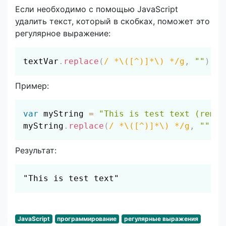
Если необходимо с помощью JavaScript
удалить текст, который в скобках, поможет это
регулярное выражение:
Скопировать
textVar
.
replace
(
/
 *\([^)]*\) *
/
g
,
""
)
;
Пример:
Скопировать
var
 myString 
=
"This is test text (remov
myString
.
replace
(
/
 *\([^)]*\) *
/
g
,
""
)
;
Результат:
Скопировать
"This is test text"
JavaScript
программирование
регулярные выражения