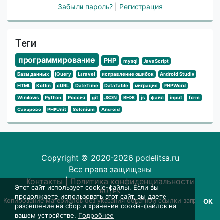
Забыли пароль?
|
Регистрация
Теги
программирование
PHP
mysql
JavaScript
Базы данных
jQuery
Laravel
исправление ошибок
Android Studio
HTML
Kotlin
cURL
DateTime
DataTable
миграция
PHPWord
Windows
Python
Россия
git
JSON
ВНЖ
js
файл
input
form
Сахарово
PHPUnit
Selenium
Android
Copyright © 2020-2026 podelitsa.ru
Все права защищены
Контакты
|
Политика конфиденциальности
Этот сайт использует cookie-файлы. Если вы
RU
|
EN
продолжаете использовать этот сайт, вы даете
Копирование материалов без указания обратной ссылки запрещено
OK
разрешение на сбор и хранение cookie-файлов на
вашем устройстве.
Подробнее