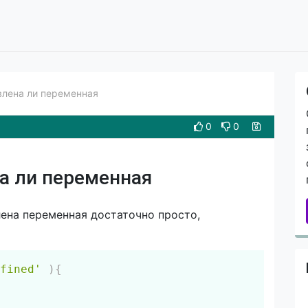
влена ли переменная
0
0
на ли переменная
влена переменная достаточно просто,
Скопировать
fined'
)
{