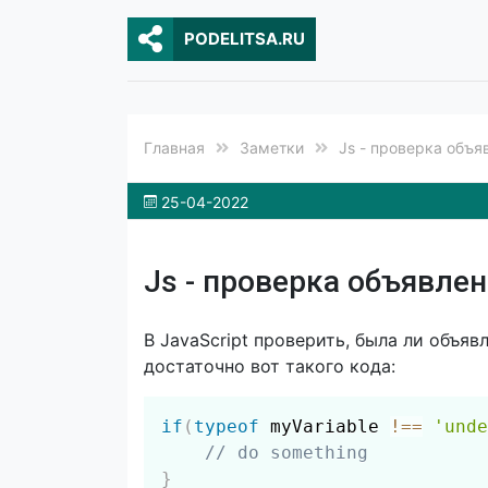
PODELITSA.RU
Главная
Заметки
Js - проверка объя
25-04-2022
Js - проверка объявле
В JavaScript проверить, была ли объя
достаточно вот такого кода:
if
(
typeof
 myVariable 
!==
'unde
// do something
}