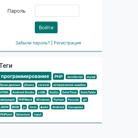
Пароль
Войти
Забыли пароль?
|
Регистрация
Теги
программирование
PHP
JavaScript
mysql
Базы данных
jQuery
Laravel
исправление ошибок
HTML
Android Studio
cURL
Kotlin
DateTime
DataTable
миграция
PHPWord
Windows
Python
Россия
git
JSON
ВНЖ
js
form
файл
Android
Сахарово
PHPUnit
Selenium
input