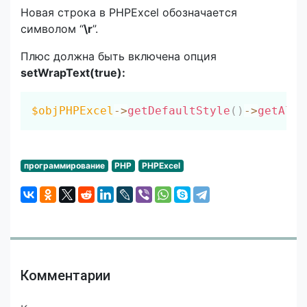
Новая строка в PHPExcel обозначается
символом “
\r
”.
Плюс должна быть включена опция
setWrapText(true):
Скопировать
$objPHPExcel
->
getDefaultStyle
(
)
->
getAlig
программирование
PHP
PHPExcel
Комментарии