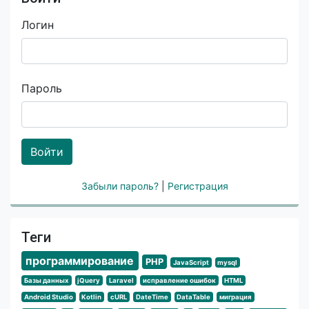
Логин
Пароль
Войти
Забыли пароль?
|
Регистрация
Теги
программирование
PHP
JavaScript
mysql
Базы данных
jQuery
Laravel
исправление ошибок
HTML
Android Studio
Kotlin
cURL
DateTime
DataTable
миграция