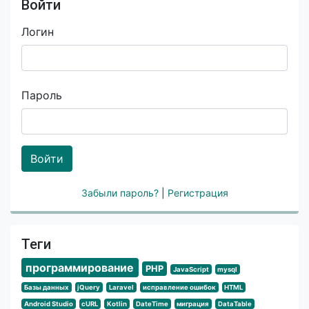
Войти
Логин
Пароль
Войти
Забыли пароль?
|
Регистрация
Теги
программирование
PHP
JavaScript
mysql
Базы данных
jQuery
Laravel
исправление ошибок
HTML
Android Studio
cURL
Kotlin
DateTime
миграция
DataTable