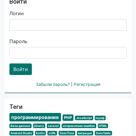
Войти
Логин
Пароль
Войти
Забыли пароль?
|
Регистрация
Теги
программирование
PHP
JavaScript
mysql
Базы данных
jQuery
Laravel
исправление ошибок
HTML
Android Studio
Kotlin
cURL
DateTime
миграция
DataTable