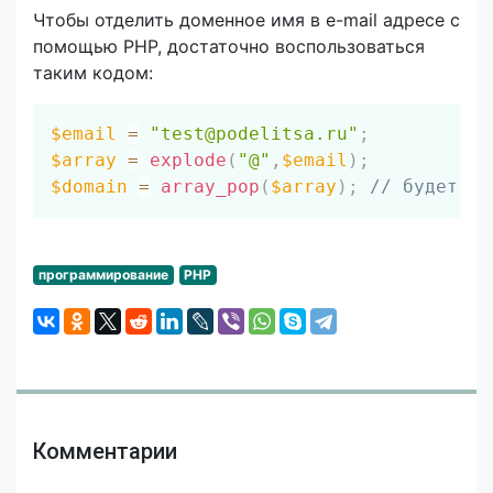
Чтобы отделить доменное имя в e-mail адресе с
помощью PHP, достаточно воспользоваться
таким кодом:
Скопировать
$email
=
"test@podelitsa.ru"
;
$array
=
explode
(
"@"
,
$email
)
;
$domain
=
array_pop
(
$array
)
;
// будет po
программирование
PHP
Комментарии