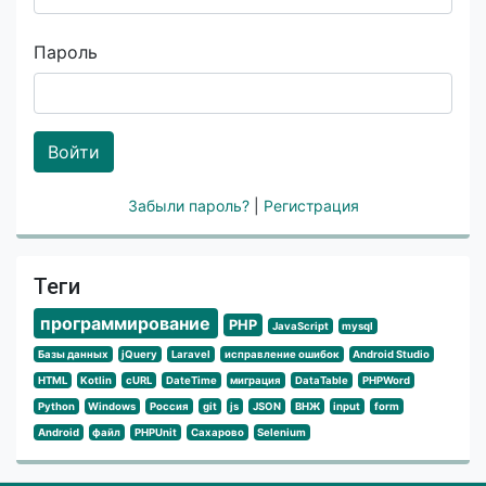
Пароль
Войти
Забыли пароль?
|
Регистрация
Теги
программирование
PHP
JavaScript
mysql
Базы данных
jQuery
Laravel
исправление ошибок
Android Studio
HTML
Kotlin
cURL
DateTime
миграция
DataTable
PHPWord
Python
Windows
Россия
git
js
JSON
ВНЖ
input
form
Android
файл
PHPUnit
Сахарово
Selenium