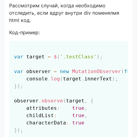
Рассмотрим случай, когда необходимо
отследить, если вдруг внутри div поменялмя
html код.
Код-пример:
Скопировать
var
 target 
=
$
(
'.testClass'
)
;
var
 observer 
=
new
MutationObserver
(
func
    console
.
log
(
target
.
innerText
)
;
}
)
;
observer
.
observe
(
target
,
{
    attributes
:
true
,
    childList
:
true
,
    characterData
:
true
}
)
;