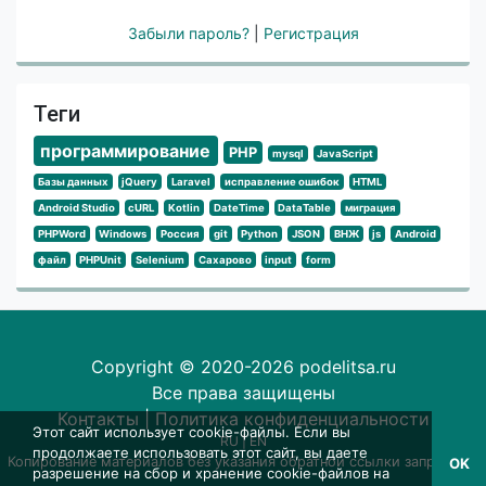
Забыли пароль?
|
Регистрация
Теги
программирование
PHP
mysql
JavaScript
Базы данных
jQuery
Laravel
исправление ошибок
HTML
Android Studio
cURL
Kotlin
DateTime
DataTable
миграция
PHPWord
Windows
Россия
git
Python
JSON
ВНЖ
js
Android
файл
PHPUnit
Selenium
Сахарово
input
form
Copyright © 2020-2026 podelitsa.ru
Все права защищены
Контакты
|
Политика конфиденциальности
Этот сайт использует cookie-файлы. Если вы
RU
|
EN
продолжаете использовать этот сайт, вы даете
Копирование материалов без указания обратной ссылки запрещено
OK
разрешение на сбор и хранение cookie-файлов на