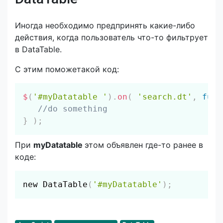
Иногда необходимо предпринять какие-либо
действия, когда пользователь что-то фильтрует
в DataTable.
С этим поможетакой код:
Скопировать
$
(
'#myDatatable '
)
.
on
(
'search.dt'
,
func
//do something
}
)
;
При
myDatatable
этом объявлен где-то ранее в
коде:
Скопировать
new DataTable
(
'#myDatatable'
)
;