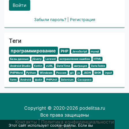
Войти
Забыли пароль?
|
Регистрация
Теги
программирование
PHP
JavaScript
mysql
Базы данных
jQuery
Laravel
исправление ошибок
HTML
Android Studio
Kotlin
cURL
DateTime
миграция
DataTable
PHPWord
Python
Windows
Россия
git
js
JSON
ВНЖ
input
form
Android
файл
PHPUnit
Selenium
Сахарово
Copyright © 2020-2026 podelitsa.ru
Все права защищены
Контакты
|
Политика конфиденциальности
Этот сайт использует cookie-файлы. Если вы
RU
|
EN