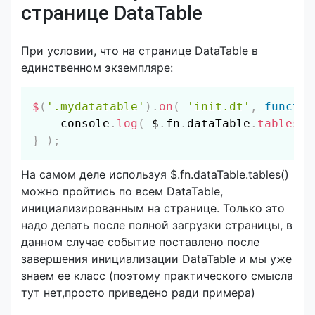
странице DataTable
При условии, что на странице DataTable в
единственном экземпляре:
Скопировать
$
(
'.mydatatable'
)
.
on
(
'init.dt'
,
functio
    console
.
log
(
 $
.
fn
.
dataTable
.
tables
(
)
}
)
;
На самом деле используя $.fn.dataTable.tables()
можно пройтись по всем DataTable,
инициализированным на странице. Только это
надо делать после полной загрузки страницы, в
данном случае событие поставлено после
завершения инициализации DataTable и мы уже
знаем ее класс (поэтому практического смысла
тут нет,просто приведено ради примера)