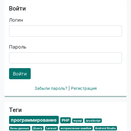
Войти
Логин
Пароль
Войти
Забыли пароль?
|
Регистрация
Теги
программирование
PHP
mysql
JavaScript
Базы данных
jQuery
Laravel
исправление ошибок
Android Studio