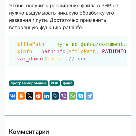
Чтобы получить расширение файла в PHP не
нужно выдумывать никакую обработку его
названия / пути. Достаточно применить
встроенную функцию pathinfo:
Скопировать
$filePath
=
'путь_до_файла/document.doc
$info
=
pathinfo
(
$filePath
,
PATHINFO_EX
var_dump
(
$info
)
;
// doc
программирование
PHP
файл
Комментарии