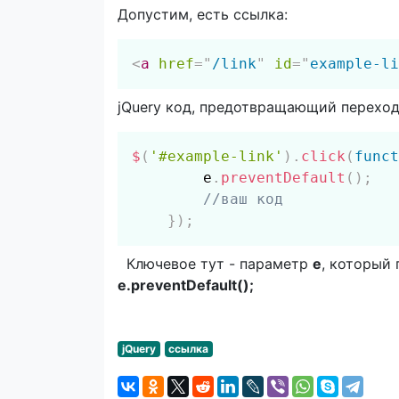
Допустим, есть ссылка:
<
a
href
=
"
/link
"
id
=
"
example-li
jQuery код, предотвращающий переход
$
(
'#example-link'
)
.
click
(
funct
        e
.
preventDefault
(
)
;
//ваш код
}
)
;
Ключевое тут - параметр
e
, который
e.preventDefault();
jQuery
ссылка