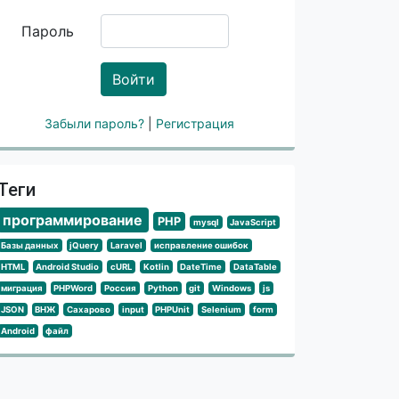
Пароль
Войти
Забыли пароль?
|
Регистрация
Теги
программирование
PHP
mysql
JavaScript
Базы данных
jQuery
Laravel
исправление ошибок
HTML
Android Studio
cURL
Kotlin
DateTime
DataTable
миграция
PHPWord
Россия
Python
git
Windows
js
JSON
ВНЖ
Сахарово
input
PHPUnit
Selenium
form
Android
файл