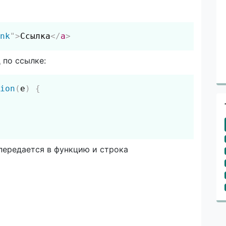
Скопировать
nk
"
>
Ссылка
</
a
>
 по ссылке:
Скопировать
ion
(
e
)
{
 передается в функцию и строка