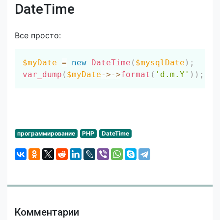
DateTime
Все просто:
Скопировать
$myDate
=
new
DateTime
(
$mysqlDate
)
;
var_dump
(
$myDate
->
->
format
(
'd.m.Y'
)
)
;
//
программирование
PHP
DateTime
Комментарии