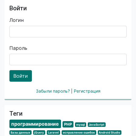
Войти
Логин
Пароль
Войти
Забыли пароль?
|
Регистрация
Теги
программирование
PHP
mysql
JavaScript
Базы данных
jQuery
Laravel
исправление ошибок
Android Studio