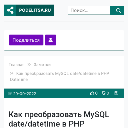
PODELITSA.RU
Поделиться
Главная
Заметки
Как преобразовать MySQL date/datetime в PHP
DateTime
0
0
29-09-2022
Как преобразовать MySQL
date/datetime в PHP