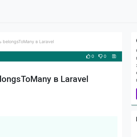
ь belongsToMany в Laravel
0
0
longsToMany в Laravel
Скопировать