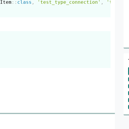
Item
::
class
,
'test_type_connection'
,
'test_i
Скопировать