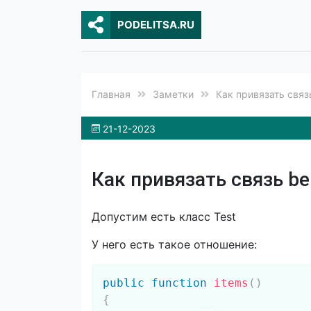
PODELITSA.RU
Главная
Заметки
Как привязать связ
21-12-2023
Как привязать связь be
Допустим есть класс Test
У него есть такое отношение:
public
function
items
(
)
{