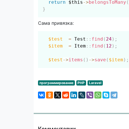
return
$this
->
belongsToMany
(
}
Сама привязка:
$test
=
Test
::
find
(
24
)
;
$item
=
Item
::
find
(
12
)
;
$test
->
items
(
)
->
save
(
$item
)
;
программирование
PHP
Laravel