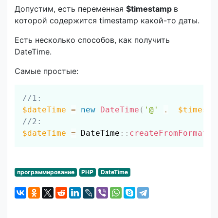
Допустим, есть переменная
$timestamp
в
которой содержится timestamp какой-то даты.
Есть несколько способов, как получить
DateTime.
Самые простые:
Скопировать
//1:
$dateTime
=
new
DateTime
(
'@'
.
$timesta
//2:
$dateTime
=
DateTime
::
createFromFormat
(
'
программирование
PHP
DateTime