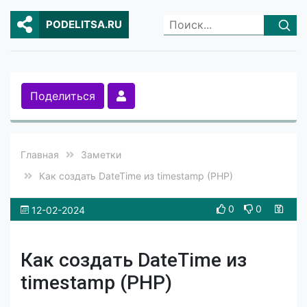
PODELITSA.RU
Поделиться
Главная
Заметки
Как создать DateTime из timestamp (PHP)
0
0
12-02-2024
Как создать DateTime из
timestamp (PHP)