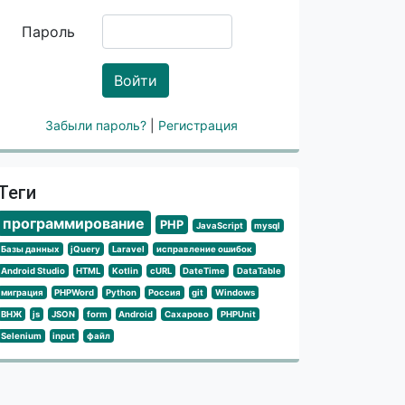
Пароль
Войти
Забыли пароль?
|
Регистрация
Теги
программирование
PHP
JavaScript
mysql
Базы данных
jQuery
Laravel
исправление ошибок
Android Studio
HTML
Kotlin
cURL
DateTime
DataTable
миграция
PHPWord
Python
Россия
git
Windows
ВНЖ
js
JSON
form
Android
Сахарово
PHPUnit
Selenium
input
файл