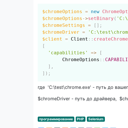
$chromeOptions
=
new
ChromeOpt
$chromeOptions
->
setBinary
(
'C:\
$chromeSettings
=
[
]
;
$chromeDriver
=
'C:\test\chrom
$client
=
Client
::
createChrome
[
'capabilities'
=>
[
ChromeOptions
::
CAPABILI
]
,
]
)
;
где 'C:\test\chrome.exe' - путь до ваш
$chromeDriver - путь до драйвера, $c
программирование
PHP
Selenium