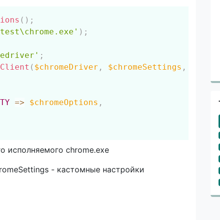
Скопировать
ions
(
)
;
test\chrome.exe'
)
;
edriver'
;
Client
(
$chromeDriver
,
$chromeSettings
,
TY
=>
$chromeOptions
,
его исполняемого chrome.exe
hromeSettings - кастомные настройки