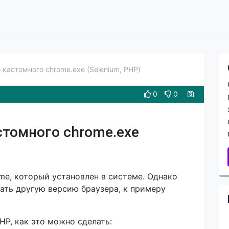
о кастомного chrome.exe (Selenium, PHP)
0
0
стомного chrome.exe
me, который установлен в системе. Однако
ать другую версию браузера, к примеру
P, как это можно сделать: