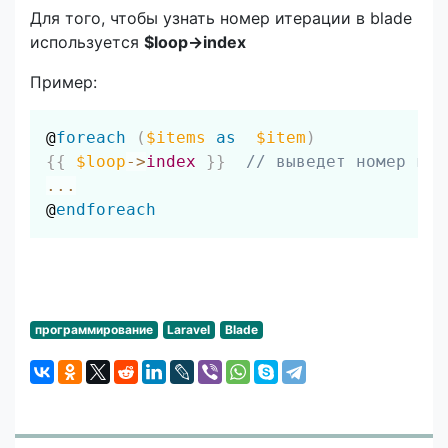
Для того, чтобы узнать номер итерации в blade
используется
$loop->index
Пример:
Скопировать
@
foreach
(
$items
as
$item
)
{
{
$loop
->
index
}
}
// выведет номер каж
...
@
endforeach
программирование
Laravel
Blade