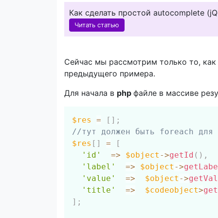
Как сделать простой autocomplete (jQu
Читать статью
Сейчас мы рассмотрим только то, как д
предыдущего примера.
Для начала в
php
файле в массиве рез
$res
=
[
]
;
//тут должен быть foreach для 
$res
[
]
=
[
'id'
=>
$object
->
getId
(
)
,
'label'
=>
$object
->
getLabe
'value'
=>
$object
->
getVal
'title'
=>
$codeobject
>
get
]
;