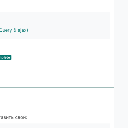
Query & ajax)
mplete
авить свой: