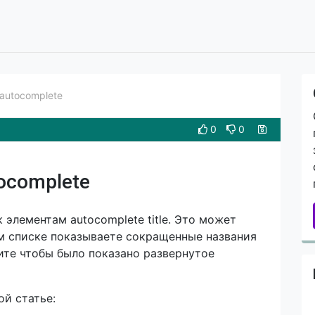
 autocomplete
0
0
tocomplete
 элементам autocomplete title. Это может
ом списке показываете сокращенные названия
ите чтобы было показано развернутое
ой статье: