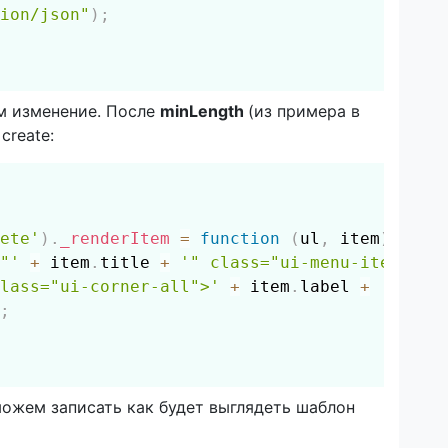
ion/json"
)
;
м изменение. После
minLength
(из примера в
create:
Скопировать
ete'
)
.
_renderItem
=
function
(
ul
,
 item
)
{
"'
+
 item
.
title 
+
'" class="ui-menu-item" >'
lass="ui-corner-all">'
+
 item
.
label 
+
'</a>'
;
 можем записать как будет выглядеть шаблон