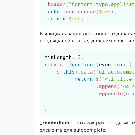
header
(
"Content-type:applicat
echo
json_encode
(
$res
)
;
return
$res
;
В инициализации autocomplete добави
предыдущей статье) добавим событие 
minLength
:
3
,
create
:
function
(
event
,
ui
)
{
$
(
this
)
.
data
(
'ui-autocompl
return
$
(
'<li title=
.
append
(
'<a c
.
appendTo
(
ul
)
}
;
}
,
_renderItem
- это как раз то, где мы
элемента для autocomplete.