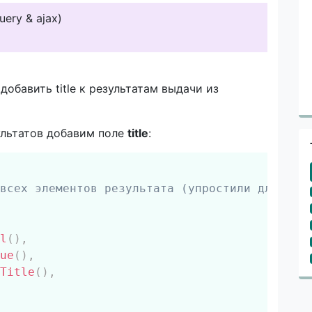
ery & ajax)
обавить title к результатам выдачи из
ультатов добавим поле
title
:
Скопировать
всех элементов результата (упростили для кра
l
(
)
,
ue
(
)
,
Title
(
)
,