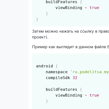
    buildFeatures 
{
        viewBinding 
=
true
}
}
Затем можно нажать на ссылку в право
проект).
Пример как выглядит в данном файле б
android 
{
    namespace 
'ru.podelitsa.my
    compileSdk 
32
    buildFeatures 
{
        viewBinding 
=
true
}