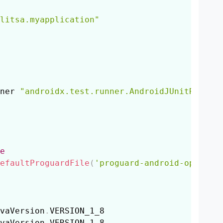
litsa.myapplication"
ner 
"androidx.test.runner.AndroidJUnitRunner
e
efaultProguardFile
(
'proguard-android-optimiz
vaVersion
.
VERSION_1_8

vaVersion
.
VERSION_1_8
