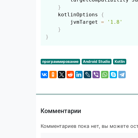
}
    kotlinOptions 
{
        jvmTarget 
=
'1.8'
}
}
программирование
Android Studio
Kotlin
Комментарии
Комментариев пока нет, вы можете ост