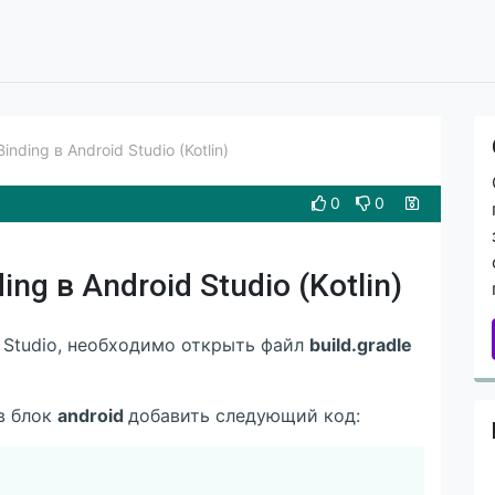
nding в Android Studio (Kotlin)
0
0
ng в Android Studio (Kotlin)
d Studio, необходимо открыть файл
build.gradle
в блок
android
добавить следующий код:
Скопировать