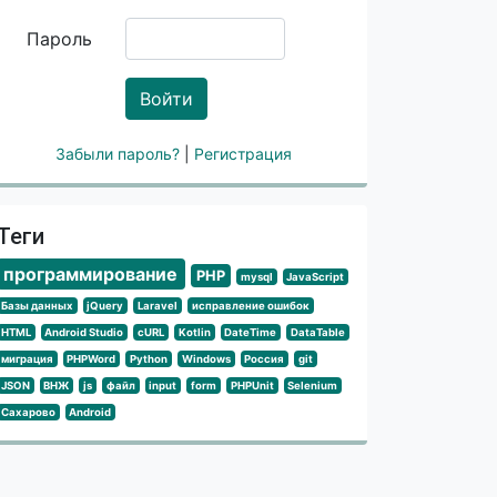
Пароль
Войти
Забыли пароль?
|
Регистрация
Теги
программирование
PHP
mysql
JavaScript
Базы данных
jQuery
Laravel
исправление ошибок
HTML
Android Studio
cURL
Kotlin
DateTime
DataTable
миграция
PHPWord
Python
Windows
Россия
git
JSON
ВНЖ
js
файл
input
form
PHPUnit
Selenium
Сахарово
Android