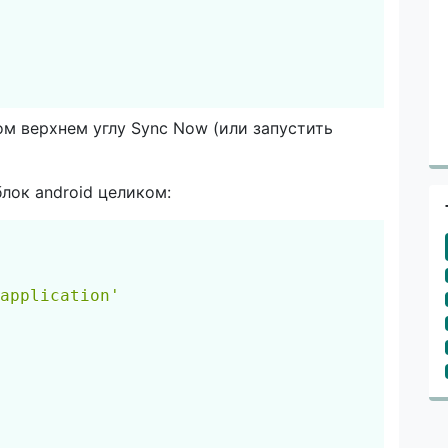
м верхнем углу Sync Now (или запустить
лок android целиком:
Скопировать
application'