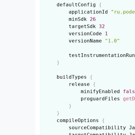
    defaultConfig 
{
        applicationId 
"ru.pode
        minSdk 
26
        targetSdk 
32
        versionCode 
1
        versionName 
"1.0"
        testInstrumentationRun
}
    buildTypes 
{
        release 
{
            minifyEnabled 
fals
            proguardFiles 
getD
}
}
    compileOptions 
{
        sourceCompatibility Ja
        targetCompatibility Ja