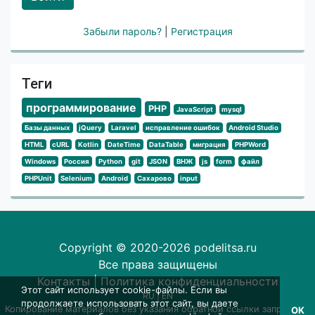
Забыли пароль?
|
Регистрация
Теги
программирование
PHP
JavaScript
mysql
Базы данных
jQuery
Laravel
исправление ошибок
Android Studio
HTML
cURL
Kotlin
DateTime
DataTable
миграция
PHPWord
Windows
Россия
Python
git
JSON
ВНЖ
js
form
файл
PHPUnit
Selenium
Android
Сахарово
input
Copyright © 2020-2026 podelitsa.ru
Все права защищены
Контакты
|
Политика конфиденциальности
Этот сайт использует cookie-файлы. Если вы
RU
|
EN
продолжаете использовать этот сайт, вы даете
Копирование материалов без указания обратной ссылки запрещено
OK