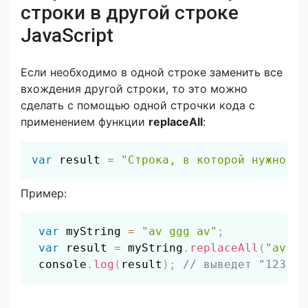
строки в другой строке
JavaScript
Если необходимо в одной строке заменить все
вхождения другой строки, то это можно
сделать с помощью одной строчки кода с
применением функции
replaceAll
:
Скопировать
var
 result 
=
"Строка, в которой нужно за
Пример:
Скопировать
var
 myString 
=
"av ggg av"
;
var
 result 
=
 myString
.
replaceAll
(
"av"
,
 console
.
log
(
result
)
;
// выведет "123 gg