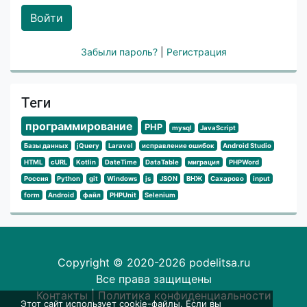
Войти
Забыли пароль?
|
Регистрация
Теги
программирование
PHP
mysql
JavaScript
Базы данных
jQuery
Laravel
исправление ошибок
Android Studio
HTML
cURL
Kotlin
DateTime
DataTable
миграция
PHPWord
Россия
Python
git
Windows
js
JSON
ВНЖ
Сахарово
input
form
Android
файл
PHPUnit
Selenium
Copyright © 2020-2026 podelitsa.ru
Все права защищены
Контакты
|
Политика конфиденциальности
Этот сайт использует cookie-файлы. Если вы