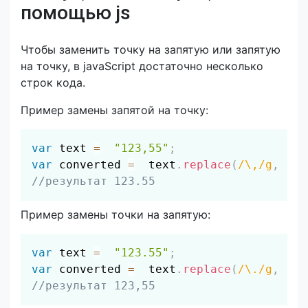
помощью js
Чтобы заменить точку на запятую или запятую
на точку, в javaScript достаточно несколько
строк кода.
Пример замены запятой на точку:
Скопировать
var
 text 
=
"123,55"
;
var
 converted 
=
  text
.
replace
(
/
\,
/
g
,
'.'
//результат 123.55
Пример замены точки на запятую:
Скопировать
var
 text 
=
"123.55"
;
var
 converted 
=
  text
.
replace
(
/
\.
/
g
,
','
//результат 123,55