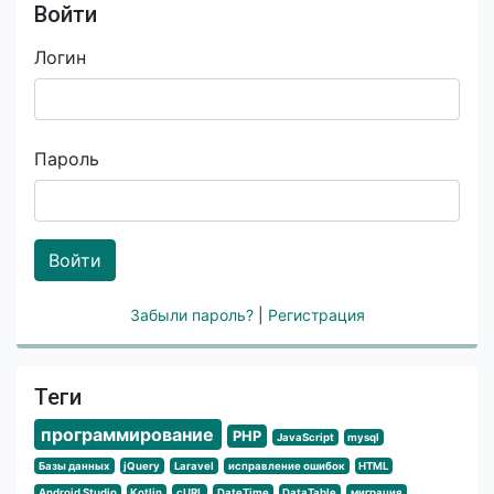
Войти
Логин
Пароль
Войти
Забыли пароль?
|
Регистрация
Теги
программирование
PHP
JavaScript
mysql
Базы данных
jQuery
Laravel
исправление ошибок
HTML
Android Studio
Kotlin
cURL
DateTime
DataTable
миграция