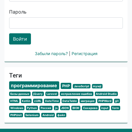
Пароль
Войти
Забыли пароль?
|
Регистрация
Теги
программирование
PHP
JavaScript
mysql
Базы данных
jQuery
Laravel
исправление ошибок
Android Studio
HTML
Kotlin
cURL
DateTime
DataTable
миграция
PHPWord
git
Windows
Python
Россия
js
JSON
ВНЖ
Сахарово
input
form
PHPUnit
Selenium
Android
файл