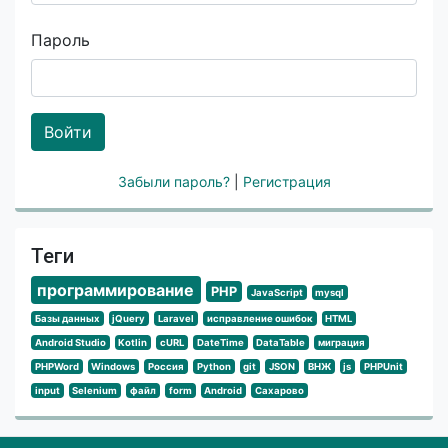
Пароль
Войти
Забыли пароль?
|
Регистрация
Теги
программирование
PHP
JavaScript
mysql
Базы данных
jQuery
Laravel
исправление ошибок
HTML
Android Studio
Kotlin
cURL
DateTime
DataTable
миграция
PHPWord
Windows
Россия
Python
git
JSON
ВНЖ
js
PHPUnit
input
Selenium
файл
form
Android
Сахарово