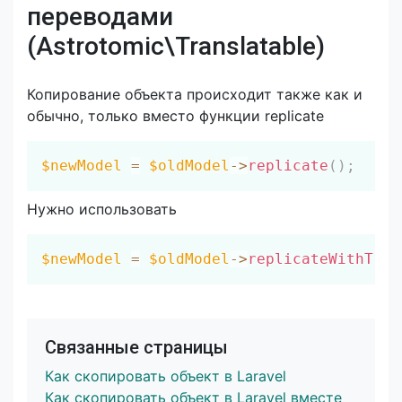
переводами
(Astrotomic\Translatable)
Копирование объекта происходит также как и
обычно, только вместо функции replicate
Скопировать
$newModel
=
$oldModel
->
replicate
(
)
;
Нужно использовать
Скопировать
$newModel
=
$oldModel
->
replicateWithTran
Связанные страницы
Как скопировать объект в Laravel
Как скопировать объект в Laravel вместе