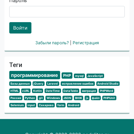
Пароль
Войти
Забыли пароль?
|
Регистрация
Теги
программирование
PHP
mysql
JavaScript
Базы данных
jQuery
Laravel
исправление ошибок
Android Studio
HTML
cURL
Kotlin
DateTime
DataTable
миграция
PHPWord
Россия
Python
git
Windows
JSON
ВНЖ
js
файл
PHPUnit
Selenium
input
Сахарово
form
Android