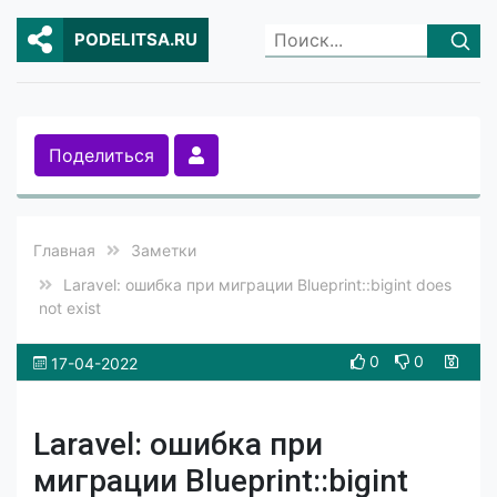
PODELITSA.RU
Поделиться
Главная
Заметки
Laravel: ошибка при миграции Blueprint::bigint does
not exist
0
0
17-04-2022
Laravel: ошибка при
миграции Blueprint::bigint