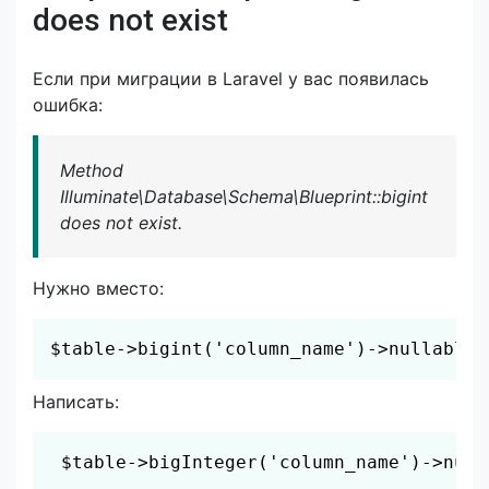
does not exist
Если при миграции в Laravel у вас появилась
ошибка:
Method
Illuminate\Database\Schema\Blueprint::bigint
does not exist.
Нужно вместо:
Скопировать
$table->bigint('column_name')->nullable(
Написать:
Скопировать
 $table->bigInteger('column_name')->null