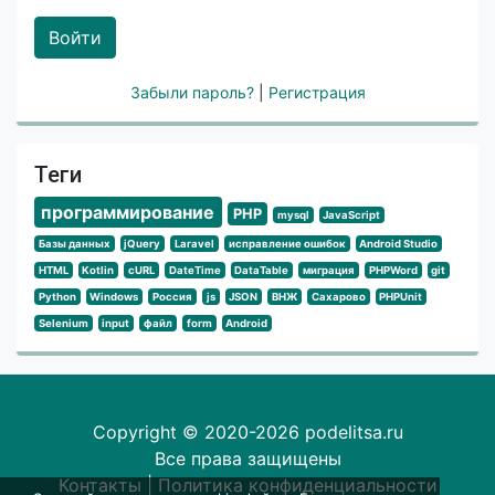
Войти
Забыли пароль?
|
Регистрация
Теги
программирование
PHP
mysql
JavaScript
Базы данных
jQuery
Laravel
исправление ошибок
Android Studio
HTML
Kotlin
cURL
DateTime
DataTable
миграция
PHPWord
git
Python
Windows
Россия
js
JSON
ВНЖ
Сахарово
PHPUnit
Selenium
input
файл
form
Android
Copyright © 2020-2026 podelitsa.ru
Все права защищены
Контакты
|
Политика конфиденциальности