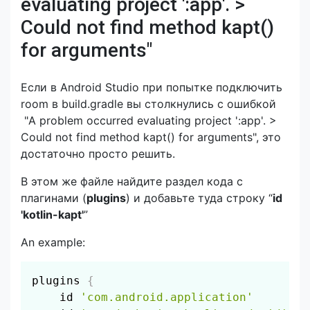
evaluating project ':app'. >
Could not find method kapt()
for arguments"
Если в Android Studio при попытке подключить
room в build.gradle вы столкнулись с ошибкой
"A problem occurred evaluating project ':app'. >
Could not find method kapt() for arguments", это
достаточно просто решить.
В этом же файле найдите раздел кода с
плагинами (
plugins
) и добавьте туда строку “
id
'kotlin-kapt'
”
An example:
Скопировать
plugins 
{
    id 
'com.android.application'