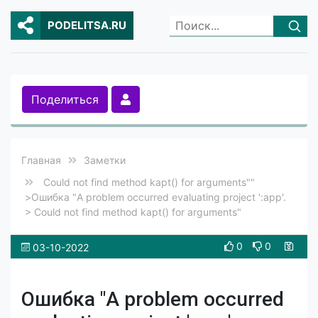
PODELITSA.RU
Поделиться
Главная
Заметки
Could not find method kapt() for arguments""
>Ошибка "A problem occurred evaluating project ':app'.
> Could not find method kapt() for arguments"
0
0
03-10-2022
Ошибка "A problem occurred