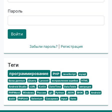
Пароль
Войти
Забыли пароль?
|
Регистрация
Теги
программирование
PHP
JavaScript
mysql
Базы данных
jQuery
Laravel
исправление ошибок
HTML
Android Studio
cURL
Kotlin
DateTime
DataTable
миграция
PHPWord
Windows
Россия
git
Python
JSON
ВНЖ
js
Android
файл
PHPUnit
Selenium
Сахарово
input
form