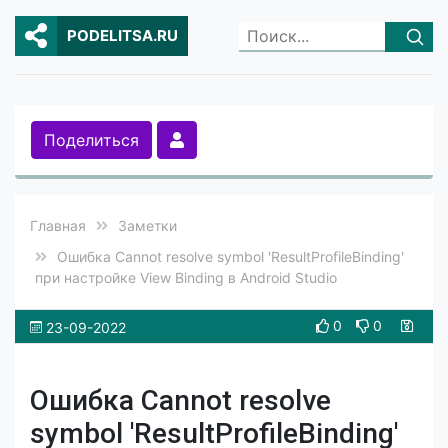
PODELITSA.RU
Поделиться
Главная
Заметки
Ошибка Cannot resolve symbol 'ResultProfileBinding'
при настройке View Binding в Android Studio
0
0
23-09-2022
Ошибка Cannot resolve
symbol 'ResultProfileBinding'