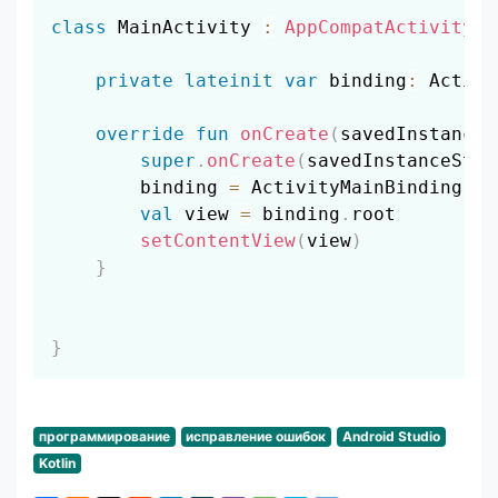
Скопировать
class
 MainActivity 
:
AppCompatActivity
(
)
private
lateinit
var
 binding
:
 Activi
override
fun
onCreate
(
savedInstanceS
super
.
onCreate
(
savedInstanceStat
        binding 
=
 ActivityMainBinding
.
in
val
 view 
=
 binding
.
root

setContentView
(
view
)
}
}
программирование
исправление ошибок
Android Studio
Kotlin