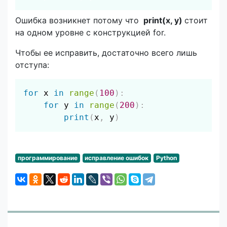
Ошибка возникнет потому что
print(x, y)
стоит
на одном уровне с конструкцией for.
Чтобы ее исправить, достаточно всего лишь
отступа:
Скопировать
for
 x 
in
range
(
100
)
:
for
 y 
in
range
(
200
)
:
print
(
x
,
 y
)
программирование
исправление ошибок
Python