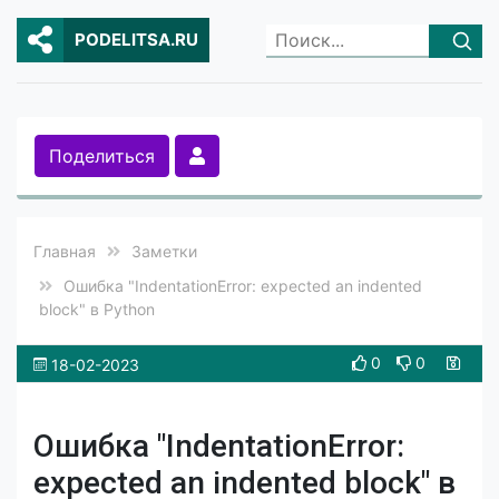
PODELITSA.RU
Поделиться
Главная
Заметки
Ошибка "IndentationError: expected an indented
block" в Python
0
0
18-02-2023
Ошибка "IndentationError:
expected an indented block" в