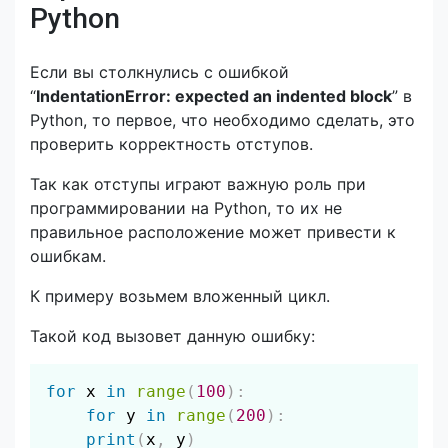
Python
Если вы столкнулись с ошибкой
“
IndentationError: expected an indented block
” в
Python, то первое, что необходимо сделать, это
проверить корректность отступов.
Так как отступы играют важную роль при
программировании на Python, то их не
правильное расположение может привести к
ошибкам.
К примеру возьмем вложенный цикл.
Такой код вызовет данную ошибку:
Скопировать
for
 x 
in
range
(
100
)
:
for
 y 
in
range
(
200
)
:
print
(
x
,
 y
)