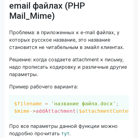
email файлах (PHP
Mail_Mime)
Проблема: в приложенных к e-mail файлах, у
которых русское название, это название
становится не читабельным в эмайл клиентах.
Решение: когда создаете attachment к письму,
надо прописать кодировку и различные другие
параметры.
Пример рабочего варианта:
Скопировать
$filename
=
'название файла.docx'
;
$mime
->
addAttachment
(
$attachmentContent
,
Про все параметры данной функции можно
подробно прочитать
тут
.