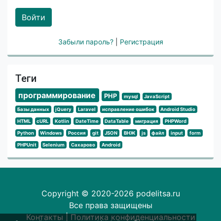
Войти
Забыли пароль?
|
Регистрация
Теги
программирование
PHP
mysql
JavaScript
Базы данных
jQuery
Laravel
исправление ошибок
Android Studio
HTML
cURL
Kotlin
DateTime
DataTable
миграция
PHPWord
Python
Windows
Россия
git
JSON
ВНЖ
js
файл
input
form
PHPUnit
Selenium
Сахарово
Android
Copyright © 2020-2026 podelitsa.ru
Все права защищены
Контакты
|
Политика конфиденциальности