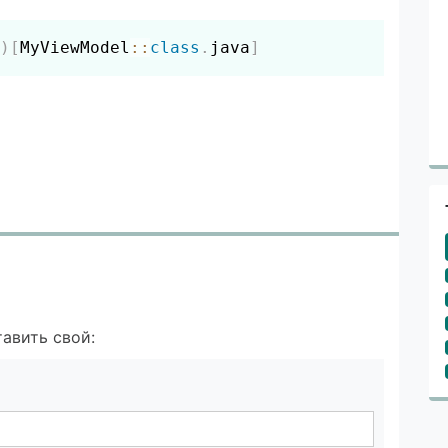
Скопировать
)
[
MyViewModel
::
class
.
java
]
авить свой: