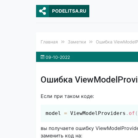
PODELITSA.RU
Главная
Заметки
Ошибка ViewModelPro
09-10-2022
Ошибка ViewModelProvide
Если при таком коде:
model 
=
 ViewModelProviders
.
of
(
вы получаете ошибку
ViewModelProvide
заменить код на: