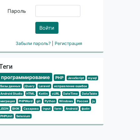
Пароль
Войти
Забыли пароль?
|
Регистрация
Теги
программирование
PHP
JavaScript
mysql
Базы данных
jQuery
Laravel
исправление ошибок
Android Studio
HTML
Kotlin
cURL
DateTime
DataTable
миграция
PHPWord
git
Python
Windows
Россия
js
JSON
ВНЖ
Сахарово
input
form
Android
файл
PHPUnit
Selenium