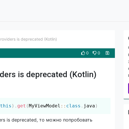
viders is deprecated (Kotlin)
0
0
rs is deprecated (Kotlin)
Скопировать
this
)
.
get
(
MyViewModel
::
class
.
java
)
rs is deprecated
, то можно попробовать