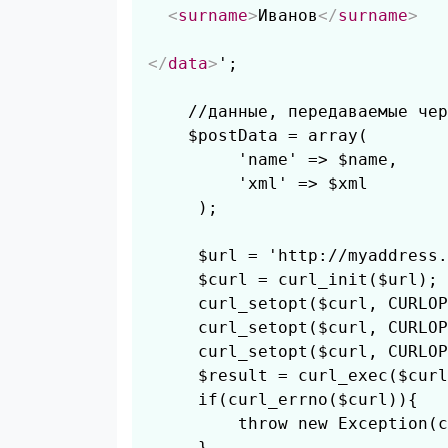
<
surname
>
Иванов
</
surname
>
</
data
>
';

    //данные, передаваемые чер
    $postData = array(

         'name' => $name,

         'xml' => $xml

     );

     $url = 'http://myaddress.
     $curl = curl_init($url);

     curl_setopt($curl, CURLOP
     curl_setopt($curl, CURLOP
     curl_setopt($curl, CURLOP
     $result = curl_exec($curl
     if(curl_errno($curl)){

         throw new Exception(c
     }
