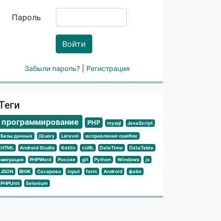
Пароль
Войти
Забыли пароль?
|
Регистрация
Теги
программирование
PHP
mysql
JavaScript
Базы данных
jQuery
Laravel
исправление ошибок
HTML
Android Studio
Kotlin
cURL
DateTime
DataTable
миграция
PHPWord
Россия
git
Python
Windows
js
JSON
ВНЖ
Сахарово
input
form
Android
файл
PHPUnit
Selenium