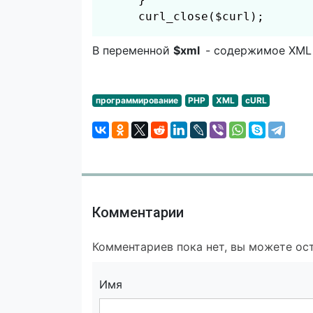
     curl_close($curl);
В переменной
$xml
- содержимое XML
программирование
PHP
XML
cURL
Комментарии
Комментариев пока нет, вы можете ост
Имя