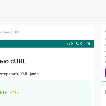
омощью cURL
0
0
щью cURL
отправить XML файл:
Скопировать
UTF-8"
?>