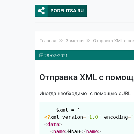
PODELITSA.RU
Главная
Заметки
Отправка XML с п
28-07-2021
Отправка XML с помо
Иногда необходимо с помощью
cURL
<?
xml version
=
"1.0"
 encoding
=
"
<
data
>
<
name
>
Иван
</
name
>