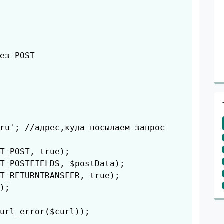
ез POST 

ru'; //адрес,куда посылаем запрос

T_POST, true);

T_POSTFIELDS, $postData);

T_RETURNTRANSFER, true);

);

url_error($curl));
