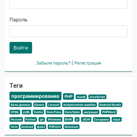
Пароль
Войти
Забыли пароль?
|
Регистрация
Теги
программирование
PHP
mysql
JavaScript
Базы данных
jQuery
Laravel
исправление ошибок
Android Studio
HTML
cURL
Kotlin
DateTime
DataTable
миграция
PHPWord
Россия
Python
git
Windows
ВНЖ
js
JSON
Сахарово
input
form
Android
файл
PHPUnit
Selenium