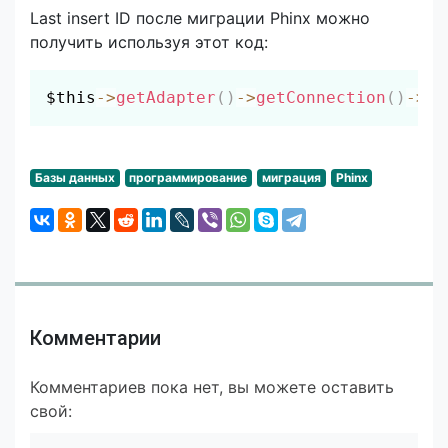
Last insert ID после миграции Phinx можно
получить используя этот код:
Скопировать
$this
->
getAdapter
(
)
->
getConnection
(
)
->
la
Базы данных
программирование
миграция
Phinx
Комментарии
Комментариев пока нет, вы можете оставить
свой: