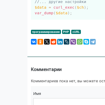
//... другие настройки
$data
=
curl_exec
(
$ch
)
;
var_dump
(
$data
)
;
программирование
PHP
cURL
Комментарии
Комментариев пока нет, вы можете ост
Имя