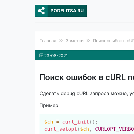
PODELITSA.RU
Главная
Заметки
Поиск ошибок в cU
23-08-2021
Поиск ошибок в cURL 
Сделать debug cURL запроса можно, у
Пример:
$ch
=
curl_init
(
)
;
curl_setopt
(
$ch
,
CURLOPT_VERBO