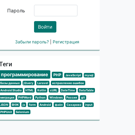
Пароль
Войти
Забыли пароль?
|
Регистрация
Теги
программирование
PHP
JavaScript
mysql
Базы данных
jQuery
Laravel
исправление ошибок
Android Studio
HTML
Kotlin
cURL
DateTime
DataTable
миграция
PHPWord
Python
Windows
Россия
git
JSON
ВНЖ
js
form
Android
файл
Сахарово
input
PHPUnit
Selenium