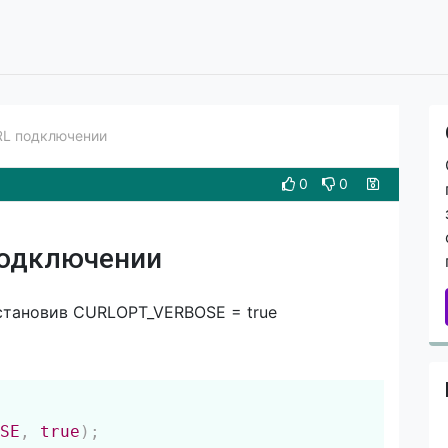
RL подключении
0
0
подключении
становив CURLOPT_VERBOSE = true
Скопировать
SE
,
true
)
;