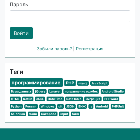
Пароль
Войти
Забыли пароль?
|
Регистрация
Теги
программирование
PHP
mysql
JavaScript
Базы данных
jQuery
Laravel
исправление ошибок
Android Studio
HTML
Kotlin
cURL
DateTime
DataTable
миграция
PHPWord
Python
Россия
Windows
git
JSON
ВНЖ
js
Android
PHPUnit
Selenium
файл
Сахарово
input
form