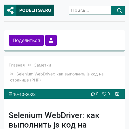
PODELITSA.RU
Поделиться
Главная
Заметки
Selenium WebDriver: как выполнить js код на
странице (PHP)
0
0
10-10-2023
Selenium WebDriver: как
выполнить js код на