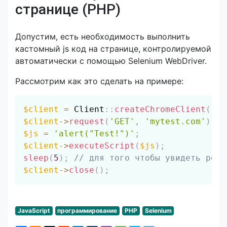
странице (PHP)
Допустим, есть необходимость выполнить
кастомный js код на странице, контролируемой
автоматически с помощью Selenium WebDriver.
Рассмотрим как это сделать на примере:
Скопировать
$client
=
Client
::
createChromeClient
(
)
;
$client
->
request
(
'GET'
,
'mytest.com'
)
;
$js
=
'alert("Test!")'
;
$client
->
executeScript
(
$js
)
;
sleep
(
5
)
;
// для того чтобы увидеть резу
$client
->
close
(
)
;
JavaScript
программирование
PHP
Selenium