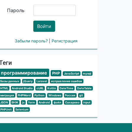
Пароль
Войти
Забыли пароль?
|
Регистрация
Теги
программирование
PHP
JavaScript
mysql
Базы данных
jQuery
Laravel
исправление ошибок
HTML
Android Studio
cURL
Kotlin
DateTime
DataTable
миграция
PHPWord
Python
Windows
Россия
git
JSON
ВНЖ
js
form
Android
файл
Сахарово
input
PHPUnit
Selenium