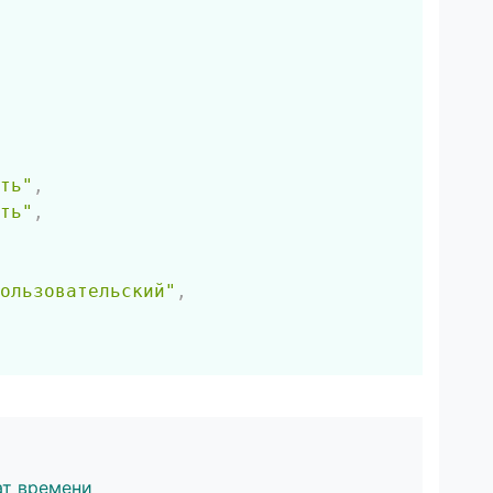
ть"
,
ть"
,
ользовательский"
,
ат времени