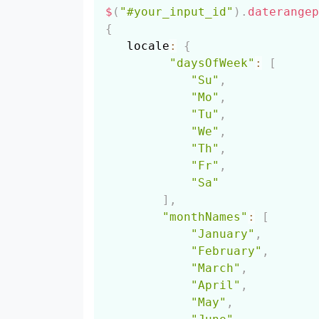
$
(
"#your_input_id"
)
.
daterangep
{
   locale
:
{
"daysOfWeek"
:
[
"Su"
,
"Mo"
,
"Tu"
,
"We"
,
"Th"
,
"Fr"
,
"Sa"
]
,
"monthNames"
:
[
"January"
,
"February"
,
"March"
,
"April"
,
"May"
,