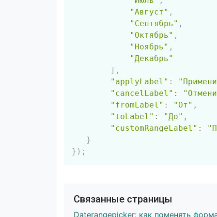
"Июль"
,
"Август"
,
"Сентябрь"
,
"Октябрь"
,
"Ноябрь"
,
"Декабрь"
]
,
"applyLabel"
:
"Примени
"cancelLabel"
:
"Отмени
"fromLabel"
:
"От"
,
"toLabel"
:
"До"
,
"customRangeLabel"
:
"П
}
}
)
;
Связанные страницы
Daterangepicker: как поменять форм