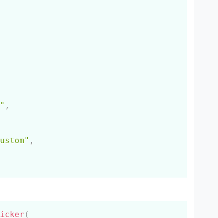
"
,
ustom"
,
Скопировать
icker
(