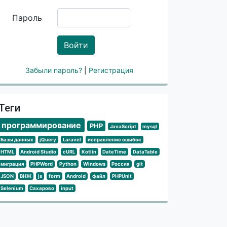
Пароль
Войти
Забыли пароль?
|
Регистрация
Теги
программирование
PHP
JavaScript
mysql
Базы данных
jQuery
Laravel
исправление ошибок
HTML
Android Studio
cURL
Kotlin
DateTime
DataTable
миграция
PHPWord
Python
Windows
Россия
git
JSON
ВНЖ
js
form
Android
файл
PHPUnit
Selenium
Сахарово
input