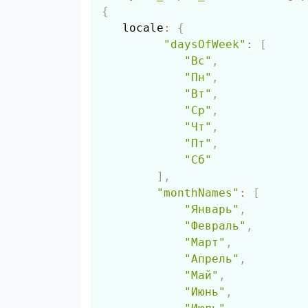
{
   locale
:
{
"daysOfWeek"
:
[
"Вс"
,
"Пн"
,
"Вт"
,
"Ср"
,
"Чт"
,
"Пт"
,
"Сб"
]
,
"monthNames"
:
[
"Январь"
,
"Февраль"
,
"Март"
,
"Апрель"
,
"Май"
,
"Июнь"
,