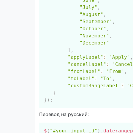
"June"
,
"July"
,
"August"
,
"September"
,
"October"
,
"November"
,
"December"
]
,
"applyLabel"
:
"Apply"
,
"cancelLabel"
:
"Cancel
"fromLabel"
:
"From"
,
"toLabel"
:
"To"
,
"customRangeLabel"
:
"C
}
}
)
;
Перевод на русский:
$
(
"#your_input_id"
)
.
daterangep