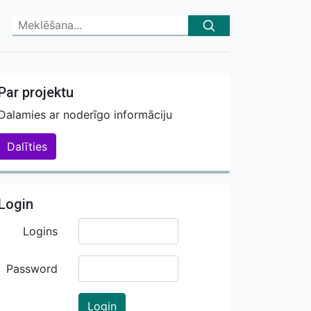
Par projektu
Dalamies ar noderīgo informāciju
Dalīties
Login
Logins
Password
Login