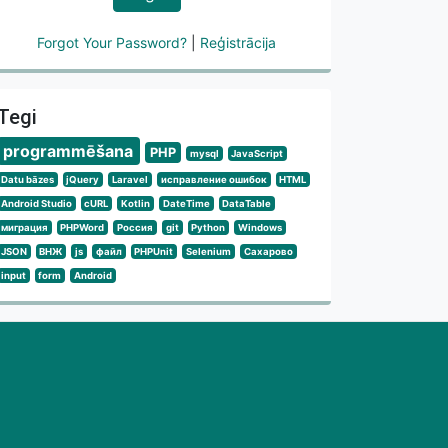
Forgot Your Password?
|
Reģistrācija
Tegi
programmēšana
PHP
mysql
JavaScript
Datu bāzes
jQuery
Laravel
исправление ошибок
HTML
Android Studio
cURL
Kotlin
DateTime
DataTable
миграция
PHPWord
Россия
git
Python
Windows
JSON
ВНЖ
js
файл
PHPUnit
Selenium
Сахарово
input
form
Android