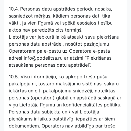
10.4. Personas datu apstrādes periodu nosaka,
sasniedzot mērķus, kādiem personas dati tika
vākti, ja vien līgumā vai spēkā esošajos tiesību
aktos nav paredzēts cits termiņš.
Lietotājs var jebkurā laikā atsaukt savu piekrišanu
personas datu apstrādei, nosūtot paziņojumu
Operatoram pa e-pastu uz Operatora e-pasta
adresi info@podelitsa.ru ar atzīmi “Piekrišanas
atsaukšana personas datu apstrādei”.
10.5. Visu informāciju, ko apkopo trešo pušu
pakalpojumi, tostarp maksājumu sistēmas, sakaru
iekārtas un citi pakalpojumu sniedzēji, noteiktas
personas (operatori) glabā un apstrādā saskaņā ar
viņu Lietotāja līgumu un konfidencialitātes politiku.
Personas datu subjekta un / vai Lietotāja
pienākums ir laikus patstāvīgi iepazīties ar šiem
dokumentiem. Operators nav atbildīgs par trešo