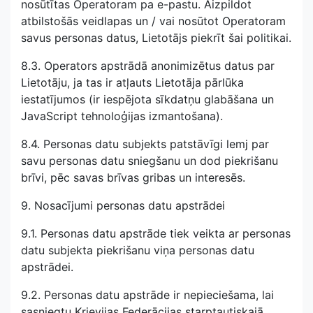
nosūtītas Operatoram pa e-pastu. Aizpildot
atbilstošās veidlapas un / vai nosūtot Operatoram
savus personas datus, Lietotājs piekrīt šai politikai.
8.3. Operators apstrādā anonimizētus datus par
Lietotāju, ja tas ir atļauts Lietotāja pārlūka
iestatījumos (ir iespējota sīkdatņu glabāšana un
JavaScript tehnoloģijas izmantošana).
8.4. Personas datu subjekts patstāvīgi lemj par
savu personas datu sniegšanu un dod piekrišanu
brīvi, pēc savas brīvas gribas un interesēs.
9. Nosacījumi personas datu apstrādei
9.1. Personas datu apstrāde tiek veikta ar personas
datu subjekta piekrišanu viņa personas datu
apstrādei.
9.2. Personas datu apstrāde ir nepieciešama, lai
sasniegtu Krievijas Federācijas starptautiskajā