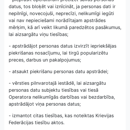
datus, tos bloķēt vai iznīcināt, ja personas dati ir
nepilnīgi, novecojuši, neprecīzi, nelikumīgi iegūti
vai nav nepieciešami norādītajam apstrādes
mērķim, kā arī veikt likumā paredzētos pasākumus,
lai aizsargātu viņu tiesības;
- apstrādājot personas datus izvirzīt iepriekšējas
piekrišanas nosacījumu, lai tirgū popularizētu
preces, darbus un pakalpojumus;
- atsaukt piekrišanu personas datu apstrādei;
- vērsties pilnvarotajā iestādē, lai aizsargātu
personas datu subjektu tiesības vai tiesā
Operatora nelikumīgās darbības vai bezdarbība,
apstrādājot viņa personas datus;
- izmantot citas tiesības, kas noteiktas Krievijas
Federācijas tiesību aktos.