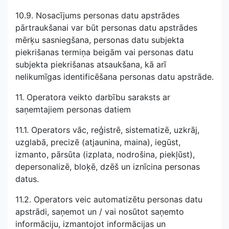
10.9. Nosacījums personas datu apstrādes
pārtraukšanai var būt personas datu apstrādes
mērķu sasniegšana, personas datu subjekta
piekrišanas termiņa beigām vai personas datu
subjekta piekrišanas atsaukšana, kā arī
nelikumīgas identificēšana personas datu apstrāde.
11. Operatora veikto darbību saraksts ar
saņemtajiem personas datiem
11.1. Operators vāc, reģistrē, sistematizē, uzkrāj,
uzglabā, precizē (atjaunina, maina), iegūst,
izmanto, pārsūta (izplata, nodrošina, piekļūst),
depersonalizē, bloķē, dzēš un iznīcina personas
datus.
11.2. Operators veic automatizētu personas datu
apstrādi, saņemot un / vai nosūtot saņemto
informāciju, izmantojot informācijas un