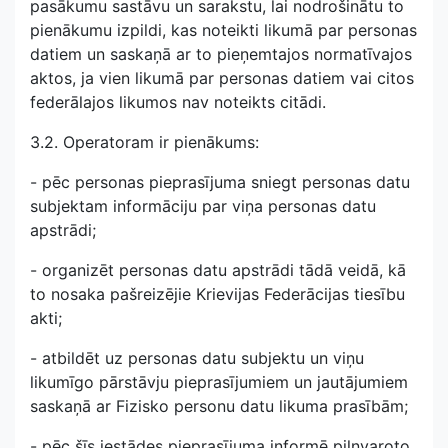
pasākumu sastāvu un sarakstu, lai nodrošinātu to
pienākumu izpildi, kas noteikti likumā par personas
datiem un saskaņā ar to pieņemtajos normatīvajos
aktos, ja vien likumā par personas datiem vai citos
federālajos likumos nav noteikts citādi.
3.2. Operatoram ir pienākums:
- pēc personas pieprasījuma sniegt personas datu
subjektam informāciju par viņa personas datu
apstrādi;
- organizēt personas datu apstrādi tādā veidā, kā
to nosaka pašreizējie Krievijas Federācijas tiesību
akti;
- atbildēt uz personas datu subjektu un viņu
likumīgo pārstāvju pieprasījumiem un jautājumiem
saskaņā ar Fizisko personu datu likuma prasībām;
- pēc šīs iestādes pieprasījuma informē pilnvaroto