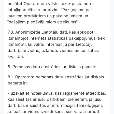
nosūtot Operatoram vēstuli uz e-pasta adresi
info@podelitsa.ru ar atzīmi "Paziņojumu par
jauniem produktiem un pakalpojumiem un
īpašajiem piedāvājumiem atteikums".
7.3. Anonimizētie Lietotāju dati, kas apkopoti,
izmantojot interneta statistikas pakalpojumus, tiek
izmantoti, lai vāktu informāciju par Lietotāju
darbībām vietnē, uzlabotu vietnes un tās satura
kvalitāti.
8. Personas datu apstrādes juridiskais pamats
8.1. Operatora personas datu apstrādes juridiskais
pamats ir:
- uzskaitiet noteikumus, kas reglamentē attiecības,
kas saistītas ar jūsu darbībām, piemēram, ja jūsu
darbības ir saistītas ar informācijas tehnoloģijām,
jo ​​īpaši ar vietņu izveidošanu, šeit varat norādīt