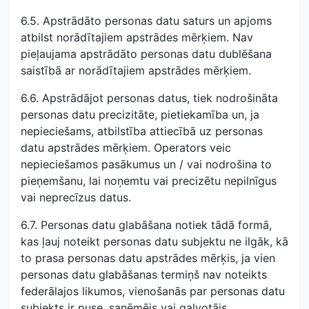
6.5. Apstrādāto personas datu saturs un apjoms
atbilst norādītajiem apstrādes mērķiem. Nav
pieļaujama apstrādāto personas datu dublēšana
saistībā ar norādītajiem apstrādes mērķiem.
6.6. Apstrādājot personas datus, tiek nodrošināta
personas datu precizitāte, pietiekamība un, ja
nepieciešams, atbilstība attiecībā uz personas
datu apstrādes mērķiem. Operators veic
nepieciešamos pasākumus un / vai nodrošina to
pieņemšanu, lai noņemtu vai precizētu nepilnīgus
vai neprecīzus datus.
6.7. Personas datu glabāšana notiek tādā formā,
kas ļauj noteikt personas datu subjektu ne ilgāk, kā
to prasa personas datu apstrādes mērķis, ja vien
personas datu glabāšanas termiņš nav noteikts
federālajos likumos, vienošanās par personas datu
subjekts ir puse, saņēmējs vai galvotājs.