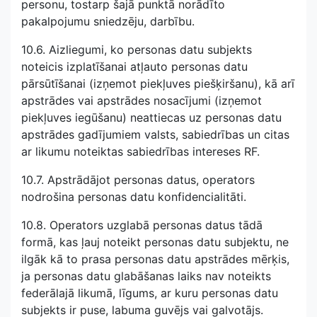
personu, tostarp šajā punktā norādīto
pakalpojumu sniedzēju, darbību.
10.6. Aizliegumi, ko personas datu subjekts
noteicis izplatīšanai atļauto personas datu
pārsūtīšanai (izņemot piekļuves piešķiršanu), kā arī
apstrādes vai apstrādes nosacījumi (izņemot
piekļuves iegūšanu) neattiecas uz personas datu
apstrādes gadījumiem valsts, sabiedrības un citas
ar likumu noteiktas sabiedrības intereses RF.
10.7. Apstrādājot personas datus, operators
nodrošina personas datu konfidencialitāti.
10.8. Operators uzglabā personas datus tādā
formā, kas ļauj noteikt personas datu subjektu, ne
ilgāk kā to prasa personas datu apstrādes mērķis,
ja personas datu glabāšanas laiks nav noteikts
federālajā likumā, līgums, ar kuru personas datu
subjekts ir puse, labuma guvējs vai galvotājs.