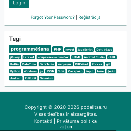
Login
Forgot Your Password?
|
Reģistrācija
Tegi
programmēšana
PHP
mysql
JavaScript
Datu bāzes
jQuery
Laravel
исправление ошибок
HTML
Android Studio
cURL
Kotlin
DateTime
DataTable
миграция
PHPWord
Россия
git
Python
Windows
js
JSON
ВНЖ
Сахарово
input
form
файл
Android
PHPUnit
Selenium
Copyright © 2020-2026 podelitsa.ru
Visas tiesības ir aizsargātas.
Kontakti
|
Privātuma politika
RU
|
EN