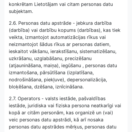
konkrētam Lietotājam vai citam personas datu
subjektam.
2.6. Personas datu apstrāde - jebkura darbība
(darbība) vai darbību kopums (darbības), kas tiek
veikta, izmantojot automatizācijas rīkus vai
neizmantojot šādus rīkus ar personas datiem,
ieskaitot vākšanu, ierakstīšanu, sistematizēšanu,
uzkrāšanu, uzglabāšanu, precizēšanu
(atjaunināšana, maiņa), iegūšanu , personas datu
izmantošana, pārsūtīšana (izplatīšana,
nodrošināšana, piekļuve), depersonalizācija,
bloķēšana, dzēšana, iznīcināšana.
2.7. Operators - valsts iestāde, pašvaldības
iestāde, juridiska vai fiziska persona neatkarīgi vai
kopā ar citām personām, kas organizē un (vai)
veic personas datu apstrādi, kā arī nosaka
personas datu apstrādes mērķus, personas datu