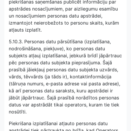
piekrišanas saņemšanas publicēt informāciju par
apstrādes nosacījumiem, par aizliegumu esamību
un nosacījumiem personas datu apstrādei,
izmantojot neierobežots to personu skaits, kurām
atļauts izplatīt.
5.10.3. Personas datu pārsūtīšana (izplatīšana,
nodrošināšana, piekļuve), ko personas datu
subjekts atļauj izplatīšanai, jebkurā brīdī jāpārtrauc
pēc personas datu subjekta pieprasījuma. Šajā
prasībā jāiekļauj personas datu subjekta uzvārds,
vārds, tēvvārds (ja tāds ir), kontaktinformācija
(tālruņa numurs, e-pasta adrese vai pasta adrese),
kā arī personas datu saraksts, kuru apstrādei ir
jābūt jāpārtrauc. Šajā prasībā norādītos personas
datus var apstrādāt tikai operators, kuram tie tiek
nosūtīti.
Piekrišana izplatīšanai atļauto personas datu
apstrādei tiek pārtraukta no brīža, kad Operators