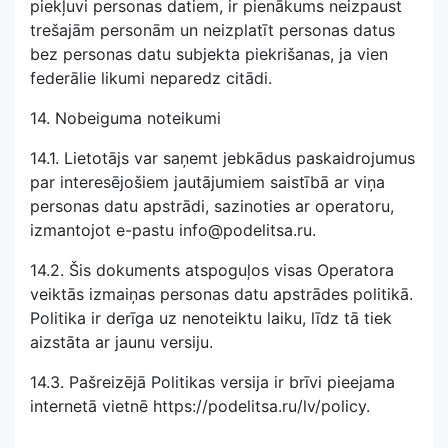
piekļuvi personas datiem, ir pienākums neizpaust
trešajām personām un neizplatīt personas datus
bez personas datu subjekta piekrišanas, ja vien
federālie likumi neparedz citādi.
14. Nobeiguma noteikumi
14.1. Lietotājs var saņemt jebkādus paskaidrojumus
par interesējošiem jautājumiem saistībā ar viņa
personas datu apstrādi, sazinoties ar operatoru,
izmantojot e-pastu info@podelitsa.ru.
14.2. Šis dokuments atspoguļos visas Operatora
veiktās izmaiņas personas datu apstrādes politikā.
Politika ir derīga uz nenoteiktu laiku, līdz tā tiek
aizstāta ar jaunu versiju.
14.3. Pašreizējā Politikas versija ir brīvi pieejama
internetā vietnē https://podelitsa.ru/lv/policy.