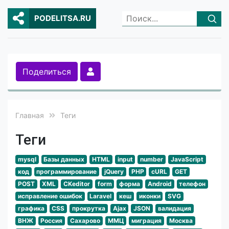
PODELITSA.RU
Поделиться
Главная
Теги
Теги
mysql
Базы данных
HTML
input
number
JavaScript
код
программирование
jQuery
PHP
cURL
GET
POST
XML
CKeditor
form
форма
Android
телефон
исправление ошибок
Laravel
кеш
иконки
SVG
графика
CSS
прокрутка
Ajax
JSON
валидация
ВНЖ
Россия
Сахарово
ММЦ
миграция
Москва