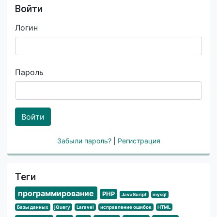
Войти
Логин
Пароль
Войти
Забыли пароль?
|
Регистрация
Теги
программирование
PHP
JavaScript
mysql
Базы данных
jQuery
Laravel
исправление ошибок
HTML