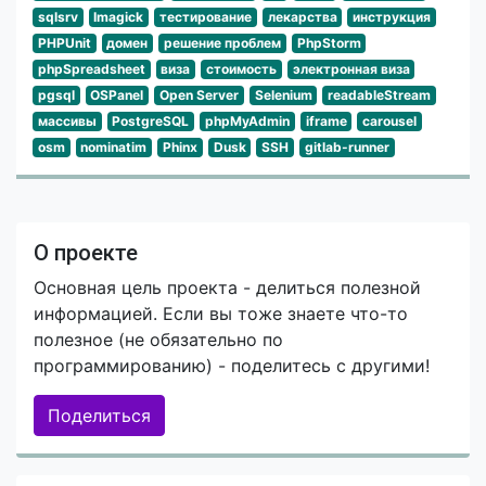
sqlsrv
Imagick
тестирование
лекарства
инструкция
PHPUnit
домен
решение проблем
PhpStorm
phpSpreadsheet
виза
стоимость
электронная виза
pgsql
OSPanel
Open Server
Selenium
readableStream
массивы
PostgreSQL
phpMyAdmin
iframe
carousel
osm
nominatim
Phinx
Dusk
SSH
gitlab-runner
О проекте
Основная цель проекта - делиться полезной
информацией. Если вы тоже знаете что-то
полезное (не обязательно по
программированию) - поделитесь с другими!
Поделиться