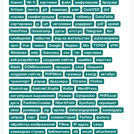
Xiaomi
Wi-fi
картинки
файл
шифрование
браузер
Artisan
почта
git
команда
yum
CentOS8
dnf
ссылка
конфигурация
строка
таблица
DataTable
сортировка
js
url
заголовки
редирект
pdf
время
DateTime
timestamp
даты
отступ
Telegram
бот
сообщение
события
вид на жительство
autocomplete
npm
Vue
поиск
Google
Яндекс
Mix
TCPDF
VPN
Windows
web
htaccess
csv
тег
картинка
веб разработка
сохдание сайтов
ошибка
верстка
Blade
DOMDocument
процесс
cmd
Eloquent
создание сайтов
PHPWord
граница
въезд
автобус
транспорт
popup
браузеры
Chrome
Firefox
Bootstrap
Android Studio
Kotlin
WordPress
регулярные выражения
Разное
Datepicker
PHPExcel
дата
PantherCrawler
filterXPath
Symfony
скриншот
окно
размеры
zip
архив
daterangepicker
календарь
запрос
порт
bat
комментарий
Python
фильтр
обработка изображений
Pillow
IP адрес
Linux
командная строка
библиотека
dll
email
attachment