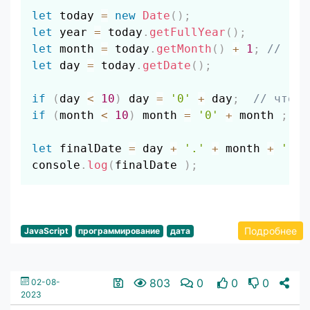
Скопировать
let
 today 
=
new
Date
(
)
;
let
 year 
=
 today
.
getFullYear
(
)
;
let
 month 
=
 today
.
getMonth
(
)
+
1
;
//  + 
let
 day 
=
 today
.
getDate
(
)
;
if
(
day 
<
10
)
 day 
=
'0'
+
 day
;
// чтобы
if
(
month 
<
10
)
 month 
=
'0'
+
 month 
;
let
 finalDate 
=
 day 
+
'.'
+
 month 
+
'.'
console
.
log
(
finalDate 
)
;
Подробнее
JavaScript
программирование
дата
803
0
0
0
02-08-
2023