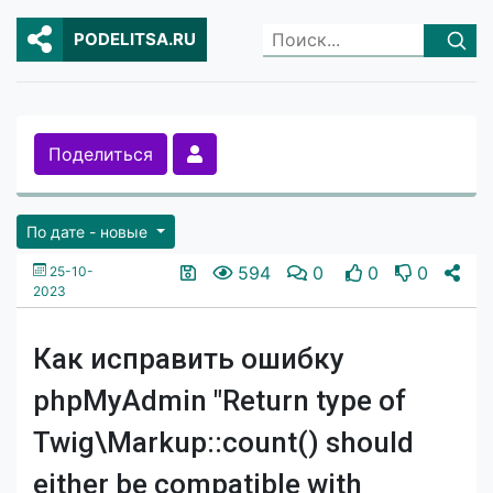
PODELITSA.RU
Поделиться
По дате - новые
594
0
0
0
25-10-
2023
Как исправить ошибку
phpMyAdmin "Return type of
Twig\Markup::count() should
either be compatible with