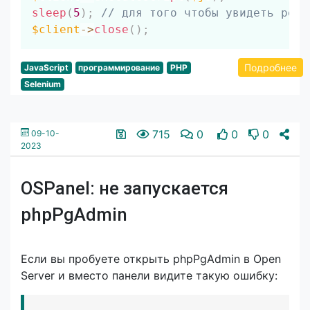
sleep
(
5
)
;
// для того чтобы увидеть резу
$client
->
close
(
)
;
Подробнее
JavaScript
программирование
PHP
Selenium
715
0
0
0
09-10-
2023
OSPanel: не запускается
phpPgAdmin
Если вы пробуете открыть phpPgAdmin в Open
Server и вместо панели видите такую ошибку: