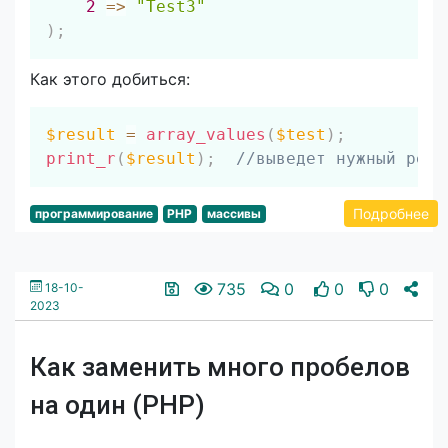
2
=>
"Test3"
)
;
Как этого добиться:
Скопировать
$result
=
array_values
(
$test
)
;
print_r
(
$result
)
;
//выведет нужный резу
Подробнее
программирование
PHP
массивы
735
0
0
0
18-10-
2023
Как заменить много пробелов
на один (PHP)