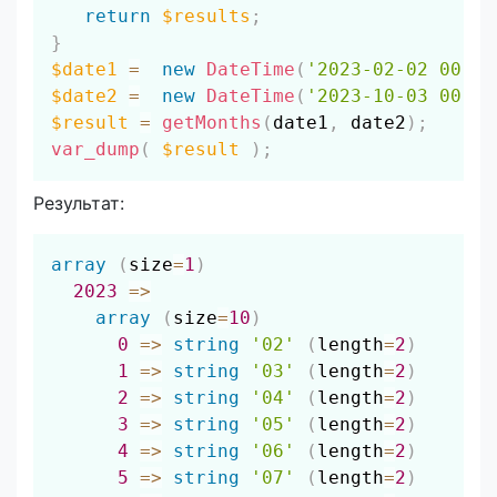
return
$results
;
}
$date1
=
new
DateTime
(
'2023-02-02 00:00
$date2
=
new
DateTime
(
'2023-10-03 00:00
$result
=
getMonths
(
date1
,
 date2
)
;
var_dump
(
$result
)
;
Результат:
Скопировать
array
(
size
=
1
)
2023
=>
array
(
size
=
10
)
0
=>
string
'02'
(
length
=
2
)
1
=>
string
'03'
(
length
=
2
)
2
=>
string
'04'
(
length
=
2
)
3
=>
string
'05'
(
length
=
2
)
4
=>
string
'06'
(
length
=
2
)
5
=>
string
'07'
(
length
=
2
)