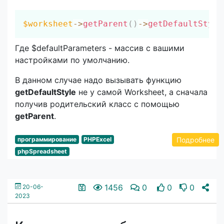
Скопировать
$worksheet
->
getParent
(
)
->
getDefaultStyle
Где $defaultParameters - массив с вашими
настройками по умолчанию.
В данном случае надо вызывать функцию
getDefaultStyle
не у самой Worksheet, а сначала
получив родительский класс с помощью
getParent
.
Подробнее
программирование
PHPExcel
phpSpreadsheet
1456
0
0
0
20-06-
2023