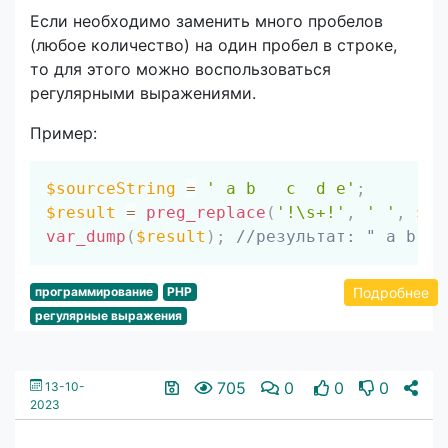
Если необходимо заменить много пробелов
(любое количество) на один пробел в строке,
то для этого можно воспользоваться
регулярными выражениями.
Пример:
Скопировать
$sourceString
=
' a b   c  d e'
;
$result
=
preg_replace
(
'!\s+!'
,
' '
,
$so
var_dump
(
$result
)
;
//результат: " a b c 
Подробнее
программирование
PHP
регулярные выражения
705
0
0
0
13-10-
2023