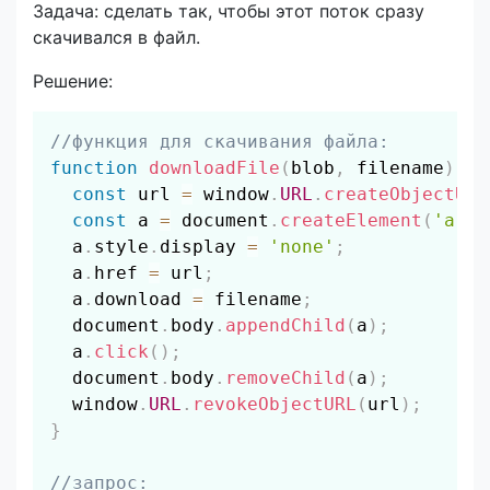
Задача: сделать так, чтобы этот поток сразу
скачивался в файл.
Решение:
Скопировать
//функция для скачивания файла:
function
downloadFile
(
blob
,
 filename
)
{
const
 url 
=
 window
.
URL
.
createObjectURL
const
 a 
=
 document
.
createElement
(
'a'
)
;
  a
.
style
.
display 
=
'none'
;
  a
.
href 
=
 url
;
  a
.
download 
=
 filename
;
  document
.
body
.
appendChild
(
a
)
;
  a
.
click
(
)
;
  document
.
body
.
removeChild
(
a
)
;
  window
.
URL
.
revokeObjectURL
(
url
)
;
}
//запрос: