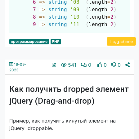
6
=>
string
'08'
(
length
=
2
)
7
=>
string
'09'
(
length
=
2
)
8
=>
string
'10'
(
length
=
2
)
9
=>
string
'11'
(
length
=
2
)
Подробнее
программирование
PHP
541
0
0
0
19-09-
2023
Как получить dropped элемент
jQuery (Drag-and-drop)
Пример, как получить кинутый элемент на
jQuery droppable.