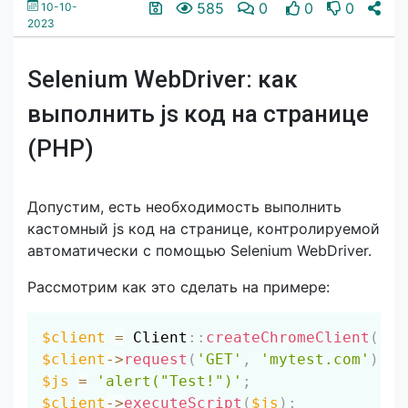
585
0
0
0
10-10-
2023
Selenium WebDriver: как
выполнить js код на странице
(PHP)
Допустим, есть необходимость выполнить
кастомный js код на странице, контролируемой
автоматически с помощью Selenium WebDriver.
Рассмотрим как это сделать на примере:
Скопировать
$client
=
Client
::
createChromeClient
(
)
;
$client
->
request
(
'GET'
,
'mytest.com'
)
;
$js
=
'alert("Test!")'
;
$client
->
executeScript
(
$js
)
;