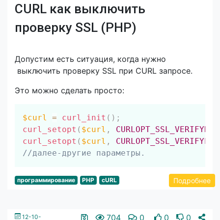
CURL как выключить
проверку SSL (PHP)
Допустим есть ситуация, когда нужно
выключить проверку SSL при CURL запросе.
Это можно сделать просто:
Скопировать
$curl
=
curl_init
(
)
;
curl_setopt
(
$curl
,
CURLOPT_SSL_VERIFYHOS
curl_setopt
(
$curl
,
CURLOPT_SSL_VERIFYPEE
//далее-другие параметры.
Подробнее
программирование
PHP
cURL
704
0
0
0
12-10-