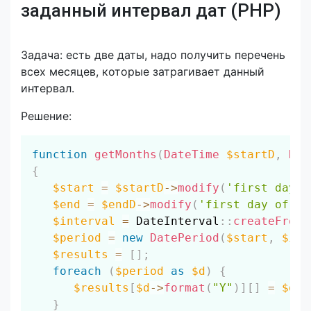
заданный интервал дат (PHP)
Задача: есть две даты, надо получить перечень
всех месяцев, которые затрагивает данный
интервал.
Решение:
Скопировать
function
getMonths
(
DateTime
$startD
,
Dat
{
$start
=
$startD
->
modify
(
'first day o
$end
=
$endD
->
modify
(
'first day of ne
$interval
=
DateInterval
::
createFromD
$period
=
new
DatePeriod
(
$start
,
$int
$results
=
[
]
;
foreach
(
$period
as
$d
)
{
$results
[
$d
->
format
(
"Y"
)
]
[
]
=
$d
->
}