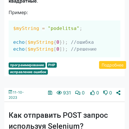
квадратные
.
Пример:
Скопировать
$myString
=
"podelitsa"
;
echo
(
$myString
{
0
}
)
;
//ошибка
echo
(
$myString
[
0
]
)
;
//решение
Подробнее
программирование
PHP
исправление ошибок
931
0
0
0
11-10-
2023
Как отправить POST запрос
используя Selenium?