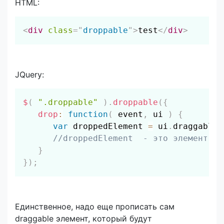
HTML:
Скопировать
<
div
class
=
"
droppable
"
>
test
</
div
>
JQuery:
Скопировать
$
(
".droppable"
)
.
droppable
(
{
drop
:
function
(
event
,
 ui
)
{
var
 droppedElement 
=
 ui
.
draggable
;
//droppedElement  - это элемент, к
}
}
)
;
Единственное, надо еще прописать сам
draggable элемент, который будут