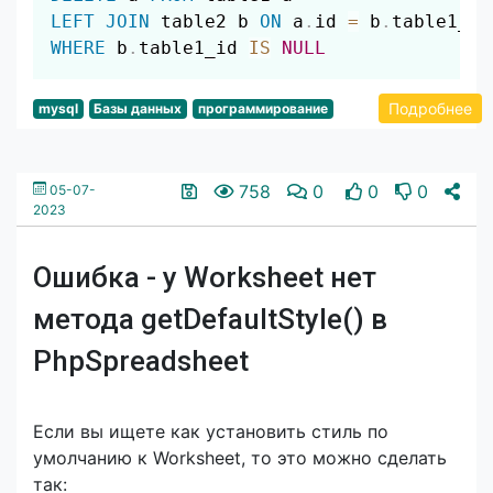
LEFT
JOIN
 table2 b 
ON
 a
.
id 
=
 b
.
WHERE
 b
.
table1_id 
IS
NULL
Подробнее
mysql
Базы данных
программирование
758
0
0
0
05-07-
2023
Ошибка - у Worksheet нет
метода getDefaultStyle() в
PhpSpreadsheet
Если вы ищете как установить стиль по
умолчанию к Worksheet, то это можно сделать
так: