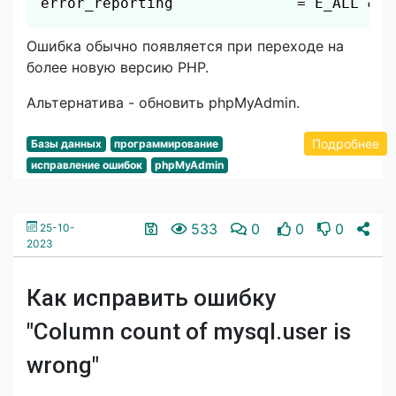
error_reporting              = E_ALL &  
Ошибка обычно появляется при переходе на
более новую версию PHP.
Альтернатива - обновить phpMyAdmin.
Подробнее
Базы данных
программирование
исправление ошибок
phpMyAdmin
533
0
0
0
25-10-
2023
Как исправить ошибку
"Column count of mysql.user is
wrong"