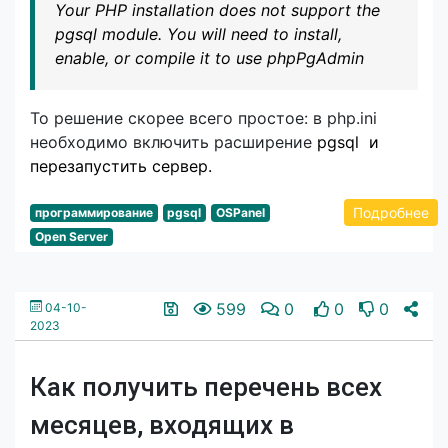
Your PHP installation does not support the
pgsql module. You will need to install,
enable, or compile it to use phpPgAdmin
То решение скорее всего простое: в php.ini
необходимо включить расширение
pgsql и
перезапустить сервер.
Подробнее
программирование
pgsql
OSPanel
Open Server
599
0
0
0
04-10-
2023
Как получить перечень всех
месяцев, входящих в