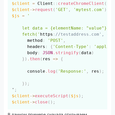
Скопировать
$client
=
Client
::
createChromeClient
(
)
;
$client
->
request
(
'GET'
,
'mytest.com'
)
;
$js
=
' 

    let data = {elementName: "value"};

    fetch('
https
:
//testaddress.com', {
      method
:
'POST'
,
headers
:
{
'Content-Type'
:
'applica
body
:
JSON
.
stringify
(
data
)
}
)
.
then
(
res 
=>
{
      console
.
log
(
'Response:'
,
 res
)
;
}
)
;
'
;
$client
->
executeScript
(
$js
)
;
$client
->
close
(
)
;
В данном примере сначала открываем