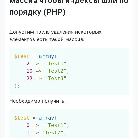
массив чтобы индексы шли по
порядку (PHP)
Допустим после удаления некоторых
элементов есть такой массив:
Скопировать
$test
=
array
(
2
=>
"Test1"
,
10
=>
"Test2"
,
22
=>
"Test3"
)
;
Необходимо получить:
Скопировать
$test
=
array
(
0
=>
"Test1"
,
1
=>
"Test2"
,