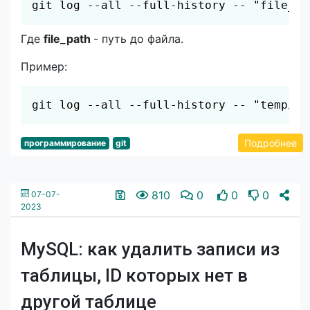
git log --all --full-history -- "file_pa
Где
file_path
- путь до файла.
Пример:
Скопировать
git log --all --full-history -- "temp/te
Подробнее
программирование
git
810
0
0
0
07-07-
2023
MySQL: как удалить записи из
таблицы, ID которых нет в
другой таблице