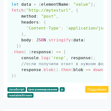
let
 data 
=
{
elementName
:
"value"
}
;
fetch
(
"http://mytesturl"
,
{
    method
:
"post"
,
    headers
:
{
'Content-Type'
:
'application/json'
}
,
    body
:
JSON
.
stringify
(
data
)
}
)
.
then
(
(
response
)
=>
{
    console
.
log
(
'resp'
,
 response
)
;
//если получили ответ в нужном форма
    response
.
blob
(
)
.
then
(
blob
=>
downloa
}
)
Подробнее
JavaScript
программирование
js
readableStream