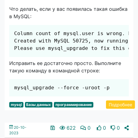
Что делать, если у вас появилась такая ошибка
в MySQL:
Скопировать
Column count of mysql.user is wrong. Exp
Created with MySQL 50725, now running 507
Please use mysql_upgrade to fix this err
Исправить ее достаточно просто. Выполните
такую команду в командной строке:
Скопировать
mysql_upgrade --force -uroot -p
Подробнее
mysql
Базы данных
программирование
622
0
0
0
20-10-
2023